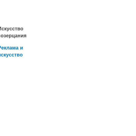
Искусство
созерцания
Реклама и
искусство