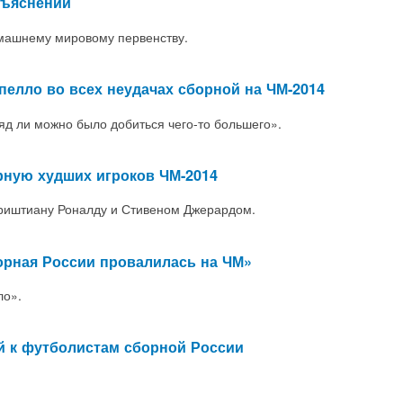
бъяснений
омашнему мировому первенству.
пелло во всех неудачах сборной на ЧМ-2014
яд ли можно было добиться чего-то большего».
ную худших игроков ЧМ-2014
Криштиану Роналду и Стивеном Джерардом.
борная России провалилась на ЧМ»
ло».
ий к футболистам сборной России