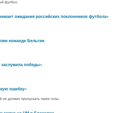
ый футбол.
нимает ожидания российских поклонников футбола»
илии команде Бельгии
е заслужила победы»
скую ошибку»
й не должен пропускать такие голы.
м матче на ЧМ в Бразилии