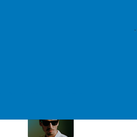
Курсы валют
c 08.08.2026
Доллар США
×
82,1665 руб.
Евро
94,8366 руб.
Российская газета
Региональное информационное
Станислав Садальский отмечает 75-
летний юбилей