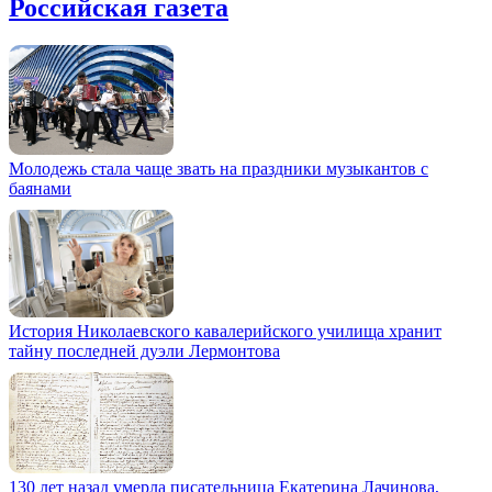
Российская газета
Молодежь стала чаще звать на праздники музыкантов с
баянами
История Николаевского кавалерийского училища хранит
тайну последней дуэли Лермонтова
130 лет назад умерла писательница Екатерина Лачинова,