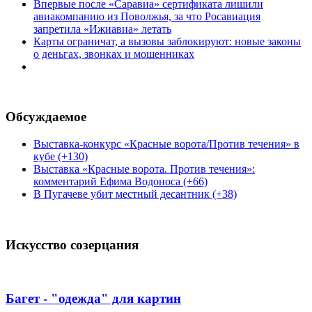
Впервые после «Саравиа» сертификата лишили
авиакомпанию из Поволжья, за что Росавиация
запретила «Ижиавиа» летать
Карты ограничат, а вызовы заблокируют: новые законы
о деньгах, звонках и мошенниках
Обсуждаемое
Выставка-конкурс «Красные ворота/Против течения» в
кубе (+130)
Выставка «Красные ворота. Против течения»:
комментарий Ефима Водоноса (+66)
В Пугачеве убит местный десантник (+38)
Искусство созерцания
Багет - "одежда" для картин