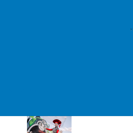
Курсы валют
c 06.08.2026
Доллар США
×
80,9293 руб.
Евро
93,1901 руб.
Российская газета
Региональное информационное
Произведения ингушских авторов
включат в серию шедевров народов
России