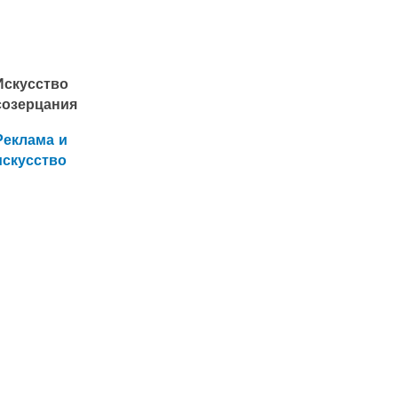
Искусство
созерцания
Реклама и
искусство