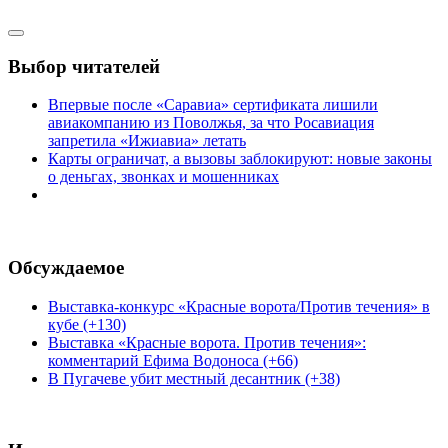
Выбор читателей
Впервые после «Саравиа» сертификата лишили
авиакомпанию из Поволжья, за что Росавиация
запретила «Ижиавиа» летать
Карты ограничат, а вызовы заблокируют: новые законы
о деньгах, звонках и мошенниках
Обсуждаемое
Выставка-конкурс «Красные ворота/Против течения» в
кубе (+130)
Выставка «Красные ворота. Против течения»:
комментарий Ефима Водоноса (+66)
В Пугачеве убит местный десантник (+38)