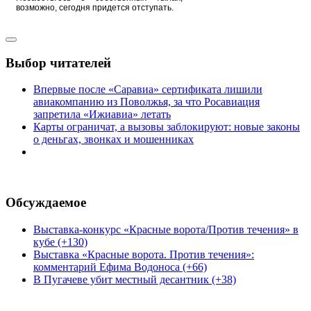
возможно, сегодня придется отступать.
Выбор читателей
Впервые после «Саравиа» сертификата лишили
авиакомпанию из Поволжья, за что Росавиация
запретила «Ижиавиа» летать
Карты ограничат, а вызовы заблокируют: новые законы
о деньгах, звонках и мошенниках
Обсуждаемое
Выставка-конкурс «Красные ворота/Против течения» в
кубе (+130)
Выставка «Красные ворота. Против течения»:
комментарий Ефима Водоноса (+66)
В Пугачеве убит местный десантник (+38)