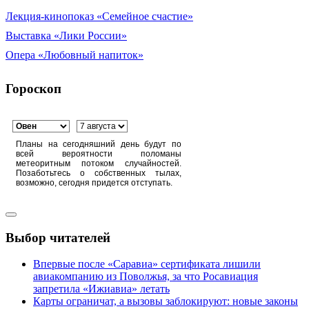
Лекция-кинопоказ «Семейное счастие»
Выставка «Лики России»
Опера «Любовный напиток»
Гороскоп
Планы на сегодняшний день будут по
всей вероятности поломаны
метеоритным потоком случайностей.
Позаботьтесь о собственных тылах,
возможно, сегодня придется отступать.
Выбор читателей
Впервые после «Саравиа» сертификата лишили
авиакомпанию из Поволжья, за что Росавиация
запретила «Ижиавиа» летать
Карты ограничат, а вызовы заблокируют: новые законы