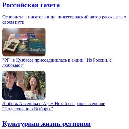
Российская газета
От юриста к писательнице: нижегородский автор рассказала о
своем пути
"РГ" в Кузбассе присоединилась к акции "Из России, с
любовью!"
Любовь Аксенова и Адам Нехай сыграют в сериале
"Подслушано в Выборге"
Культурная жизнь регионов