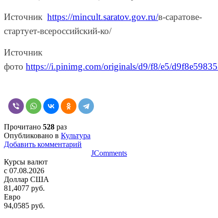
Источник
https://mincult.saratov.gov.ru/
в-саратове-
стартует-всероссийский-ко/
Источник
фото
https://i.pinimg.com/originals/d9/f8/e5/d9f8e59
Прочитано
528
раз
Опубликовано в
Культура
Добавить комментарий
JComments
Курсы валют
c 07.08.2026
Доллар США
81,4077 руб.
Евро
94,0585 руб.