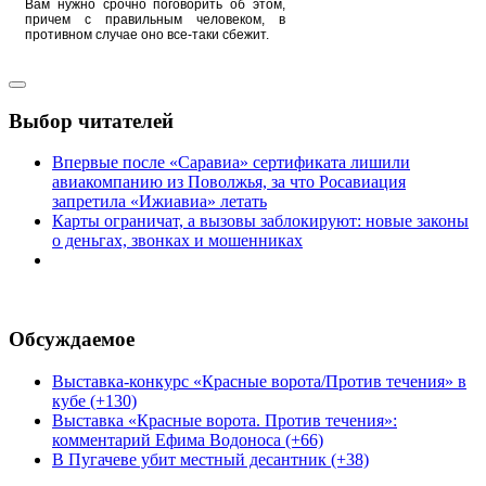
Вам нужно срочно поговорить об этом,
причем с правильным человеком, в
противном случае оно все-таки сбежит.
Выбор читателей
Впервые после «Саравиа» сертификата лишили
авиакомпанию из Поволжья, за что Росавиация
запретила «Ижиавиа» летать
Карты ограничат, а вызовы заблокируют: новые законы
о деньгах, звонках и мошенниках
Обсуждаемое
Выставка-конкурс «Красные ворота/Против течения» в
кубе (+130)
Выставка «Красные ворота. Против течения»:
комментарий Ефима Водоноса (+66)
В Пугачеве убит местный десантник (+38)