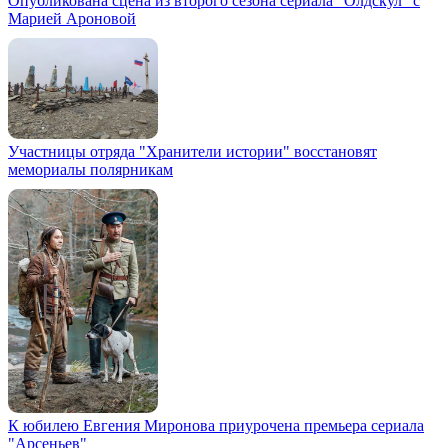
Опубликована сцена из второго сезона сериала "Олдскул" с
Марией Ароновой
Участницы отряда "Хранители истории" восстановят
мемориалы полярникам
К юбилею Евгения Миронова приурочена премьера сериала
"Арсеньев"