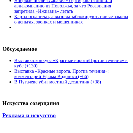
Впервые после «Саравиа» сертификата лишили
авиакомпанию из Поволжья, за что Росавиация
запретила «Ижиавиа» летать
Карты ограничат, а вызовы заблокируют: новые законы
о деньгах, звонках и мошенниках
Обсуждаемое
Выставка-конкурс «Красные ворота/Против течения» в
кубе (+130)
Выставка «Красные ворота. Против течения»:
комментарий Ефима Водоноса (+66)
В Пугачеве убит местный десантник (+38)
Искусство созерцания
Реклама и искусство