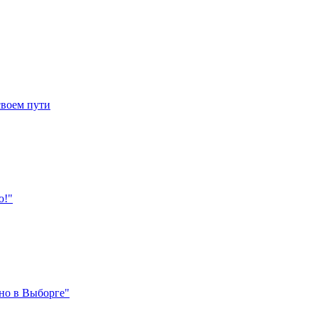
своем пути
ю!"
но в Выборге"