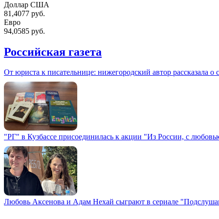
Доллар США
81,4077 руб.
Евро
94,0585 руб.
Российская газета
От юриста к писательнице: нижегородский автор рассказала о 
"РГ" в Кузбассе присоединилась к акции "Из России, с любовь
Любовь Аксенова и Адам Нехай сыграют в сериале "Подслуша