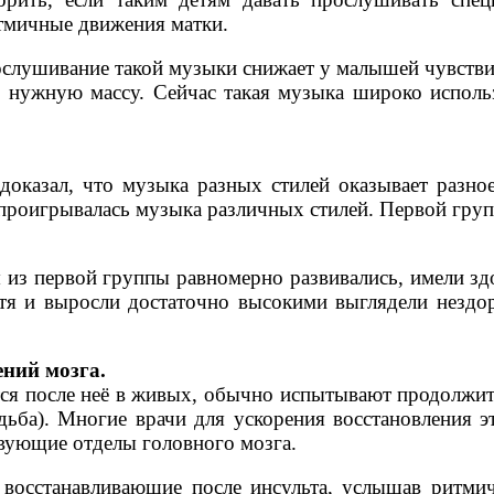
итмичные движения матки.
рослушивание такой музыки снижает у малышей чувстви
ть нужную массу. Сейчас такая музыка широко испол
доказал, что музыка разных стилей оказывает разно
 проигрывалась музыка различных стилей. Первой гр
я из первой группы равномерно развивались, имели з
отя и выросли достаточно высокими выглядели нездо
ений мозга.
ется после неё в живых, обычно испытывают продолжи
дьба). Многие врачи для ускорения восстановления 
вующие отделы головного мозга.
восстанавливающие после инсульта, услышав ритми