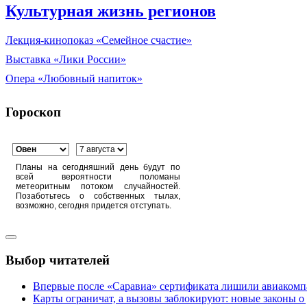
Культурная жизнь регионов
Лекция-кинопоказ «Семейное счастие»
Выставка «Лики России»
Опера «Любовный напиток»
Гороскоп
Планы на сегодняшний день будут по
всей вероятности поломаны
метеоритным потоком случайностей.
Позаботьтесь о собственных тылах,
возможно, сегодня придется отступать.
Выбор читателей
Впервые после «Саравиа» сертификата лишили авиакомпа
Карты ограничат, а вызовы заблокируют: новые законы о