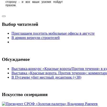
сторону - и все ваши усилия пойдут
прахом.
Выбор читателей
Приглашаем посетить мобильные офисы в августе
В армию вернули строителей
Обсуждаемое
Выставка-конкурс «Красные ворота/Против течения» в ку
Выставка «Красные ворота. Против течения»: комментар
В Пугачеве убит местный десантник (+38)
Искусство созерцания