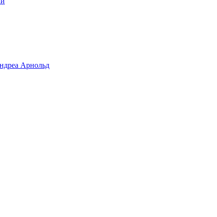
ки
Андреа Арнольд