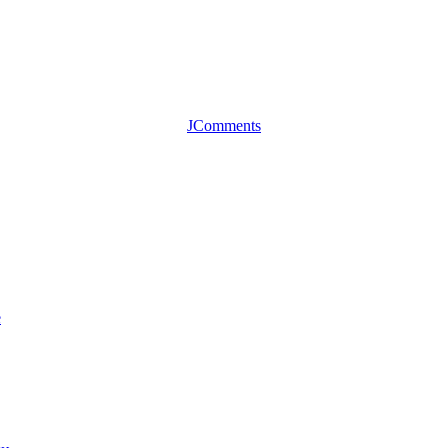
JComments
е