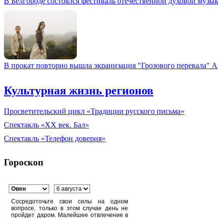
В Белгороде состоялся фестиваль отечественной духовой музы
В прокат повторно вышла экранизация "Грозового перевала" 
Культурная жизнь регионов
Просветительский цикл «Традиции русского письма»
Спектакль «XX век. Бал»
Спектакль «Телефон доверия»
Гороскоп
Сосредоточьте свои силы на одном
вопросе, только в этом случае день не
пройдет даром. Малейшее отвлечение в