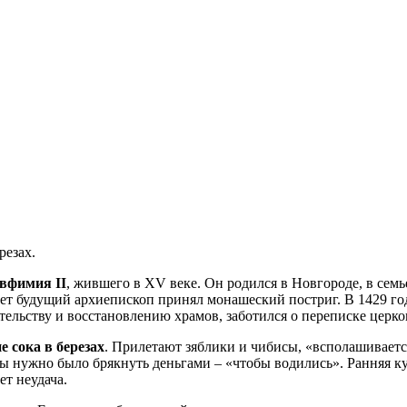
резах.
вфимия II
, жившего в XV веке. Он родился в Новгороде, в сем
 лет будущий архиепископ принял монашеский постриг. В 1429 го
ельству и восстановлению храмов, заботился о переписке церк
е сока в березах
. Прилетают зяблики и чибисы, «всполашиваетс
цы нужно было брякнуть деньгами – «чтобы водились». Ранняя ку
ет неудача.