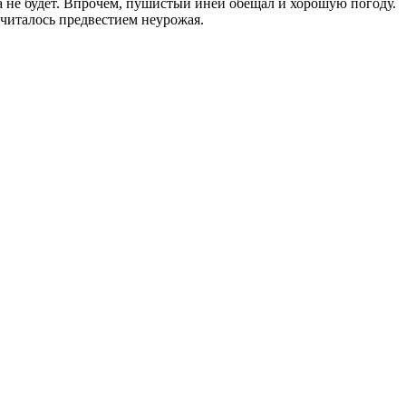
да не будет. Впрочем, пушистый иней обещал и хорошую погоду.
считалось предвестием неурожая.