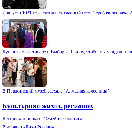
7 августа 1921 года скончался главный поэт Серебряного века
Лунгин - о фестивале в Выборге: Я хочу, чтобы мы увидели не
В Пушкинский музей заехала "Алмазная колесница"
Культурная жизнь регионов
Лекция-кинопоказ «Семейное счастие»
Выставка «Лики России»