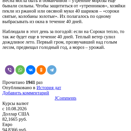
Весна могла быть и обманчивой – утренние морозы еще
бывали сильны. Чтобы защититься от «утренников», хозяйки
пекли из ржаной или овсяной муки 40 шариков – «сороки
святые, колобаны золотые». Их полагалось по одному
выбрасывать из окна в течение 40 дней.
Наблюдали в этот день за погодой: если на Сороки тепло, то
так же будет еще в течение 40 дней. Теплый ветер сулил
дождливое лето. Первый гром, прозвучавший над голым
лесом, предвещал голодный год, а мороз – урожай.
Прочитано
1941
раз
Опубликовано в
История дат
Добавить комментарий
JComments
Курсы валют
c 10.08.2026
Доллар США
82,1665 руб.
Евро
94,8366 руб.