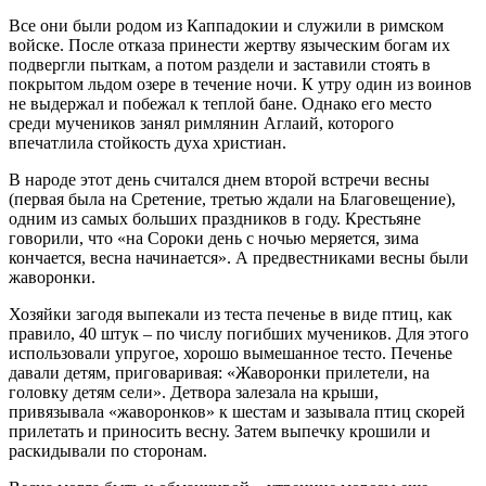
Все они были родом из Каппадокии и служили в римском
войске. После отказа принести жертву языческим богам их
подвергли пыткам, а потом раздели и заставили стоять в
покрытом льдом озере в течение ночи. К утру один из воинов
не выдержал и побежал к теплой бане. Однако его место
среди мучеников занял римлянин Аглаий, которого
впечатлила стойкость духа христиан.
В народе этот день считался днем второй встречи весны
(первая была на Сретение, третью ждали на Благовещение),
одним из самых больших праздников в году. Крестьяне
говорили, что «на Сороки день с ночью меряется, зима
кончается, весна начинается». А предвестниками весны были
жаворонки.
Хозяйки загодя выпекали из теста печенье в виде птиц, как
правило, 40 штук – по числу погибших мучеников. Для этого
использовали упругое, хорошо вымешанное тесто. Печенье
давали детям, приговаривая: «Жаворонки прилетели, на
головку детям сели». Детвора залезала на крыши,
привязывала «жаворонков» к шестам и зазывала птиц скорей
прилетать и приносить весну. Затем выпечку крошили и
раскидывали по сторонам.