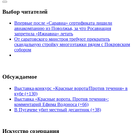
Выбор читателей
Впервые после «Саравиа» сертификата лишили
авиакомпанию из Поволжья, за что Росавиация
запретила «Ижиавиа» летать
От саратовского минстроя требуют прекратить
скандальную стройку многоэтажки рядом с Покровским
собором
Обсуждаемое
Выставка-конкурс «Красные ворота/Против течения» в
кубе (+130)
Выставка «Красные ворота. Против течения»:
комментарий Ефима Водоноса (+66)
В Пугачеве убит местный десантник (+38)
Искусство созерцания