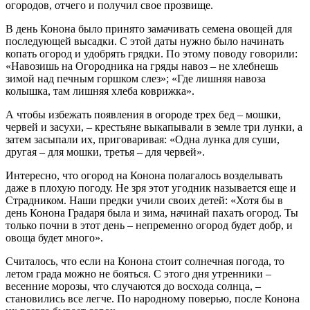
огородов, отчего и получил свое прозвище.
В день Конона было принято замачивать семена овощей для
последующей высадки. С этой даты нужно было начинать
копать огород и удобрять грядки. По этому поводу говорили:
«Навозишь на Огородника на гряды навоз – не хлебнешь
зимой над печным горшком слез»; «Где лишняя навоза
колышка, там лишняя хлеба коврижка».
А чтобы избежать появления в огороде трех бед – мошки,
червей и засухи, – крестьяне выкапывали в земле три лунки, а
затем засыпали их, приговаривая: «Одна лунка для суши,
другая – для мошки, третья – для червей».
Интересно, что огород на Конона полагалось возделывать
даже в плохую погоду. Не зря этот угодник называется еще и
Страдником. Наши предки учили своих детей: «Хотя бы в
день Конона Градаря была и зима, начинай пахать огород. Ты
только почни в этот день – непременно огород будет добр, и
овоща будет много».
Считалось, что если на Конона стоит солнечная погода, то
летом града можно не бояться. С этого дня утренники –
весенние морозы, что случаются до восхода солнца, –
становились все легче. По народному поверью, после Конона