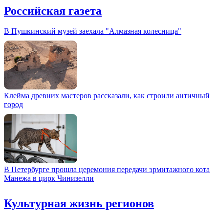
Российская газета
В Пушкинский музей заехала "Алмазная колесница"
Клейма древних мастеров рассказали, как строили античный
город
В Петербурге прошла церемония передачи эрмитажного кота
Манежа в цирк Чинизелли
Культурная жизнь регионов