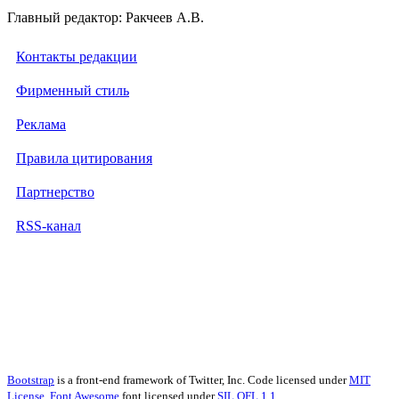
Главный редактор: Ракчеев А.В.
Контакты редакции
Фирменный стиль
Реклама
Правила цитирования
Партнерство
RSS-канал
Bootstrap
is a front-end framework of Twitter, Inc. Code licensed under
MIT
License.
Font Awesome
font licensed under
SIL OFL 1.1
.