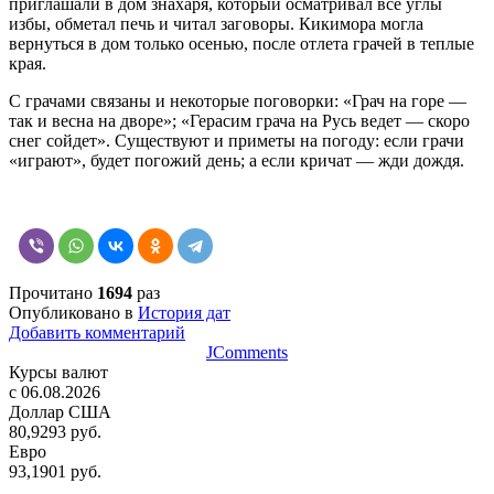
приглашали в дом знахаря, который осматривал все углы
избы, обметал печь и читал заговоры. Кикимора могла
вернуться в дом только осенью, после отлета грачей в теплые
края.
С грачами связаны и некоторые поговорки: «Грач на горе —
так и весна на дворе»; «Герасим грача на Русь ведет — скоро
снег сойдет». Существуют и приметы на погоду: если грачи
«играют», будет погожий день; а если кричат — жди дождя.
Прочитано
1694
раз
Опубликовано в
История дат
Добавить комментарий
JComments
Курсы валют
c 06.08.2026
Доллар США
80,9293 руб.
Евро
93,1901 руб.