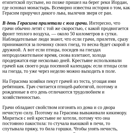
египетской пустыне, но позже пришел на берег реки Иордан,
где основал монастырь. Всемирно известна история о том, как
Герасим приручил дикого льва, вылечив зверя от ран.
В день Герасима прилетали с юга грачи.
Интересно, что
грачи обычно летят с той же скоростью, с какой продвигается
фронт теплого воздуха, — около 50 километров в сутки.
Наблюдательные люди знают, что если грачи, прилетев, сразу
принимаются за починку своих гнезд, то весна будет скорой и
дружной. А вот если птицы, посидев на гнездах
непродолжительное время, снова взлетают, холода
продержатся еще несколько дней. Крестьяне использовали
грачей как своего рода посевной календарь: если птицы сели
на гнезда, то уже через неделю можно выходить в поле.
На Герасима хозяйки пекут грачей из теста, угощая ими
ребятишек. Грач считается птицей-работягой, поэтому и
рожденные в его день отличаются трудолюбием и
хозяйственностью.
Грачи обладают свойством изгонять из дома и со двора
нечистую силу. Поэтому на Герасима вываживали кикимору.
Мириться с ней крестьяне не хотели, потому что она
постоянно пакостила: то стучала вьюшкой в печи, то
спутывала пряжу, то била горшки. Чтобы унять нечисть,