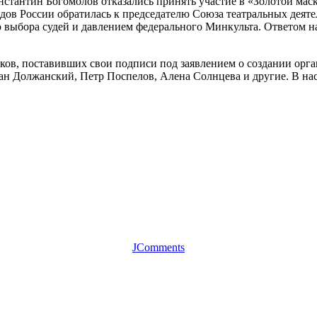
стантин Богомолов отказались принять участие в «Золотой маск
одов России обратилась к председателю Союза театральных деят
 выбора судей и давлением федерального Минкульта. Ответом на
иков, поставивших свои подписи под заявлением о создании ор
н Должанский, Петр Поспелов, Алена Солнцева и другие. В нас
JComments