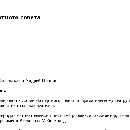
ртного совета
Ковальская и Андрей Пронин.
ков
.
ровой в состав экспертного совета по драматическому театру 
Союза театральных деятелей.
ербургской театральной премии «Прорыв», а также автор, публ
тре имени Всеволода Мейерхольда.