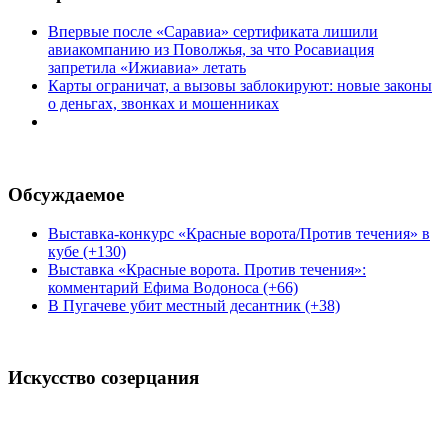
Впервые после «Саравиа» сертификата лишили
авиакомпанию из Поволжья, за что Росавиация
запретила «Ижиавиа» летать
Карты ограничат, а вызовы заблокируют: новые законы
о деньгах, звонках и мошенниках
Обсуждаемое
Выставка-конкурс «Красные ворота/Против течения» в
кубе (+130)
Выставка «Красные ворота. Против течения»:
комментарий Ефима Водоноса (+66)
В Пугачеве убит местный десантник (+38)
Искусство созерцания