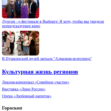
Лунгин - о фестивале в Выборге: Я хочу, чтобы мы увидели
непредсказуемое кино
В Пушкинский музей заехала "Алмазная колесница"
Культурная жизнь регионов
Лекция-кинопоказ «Семейное счастие»
Выставка «Лики России»
Опера «Любовный напиток»
Гороскоп