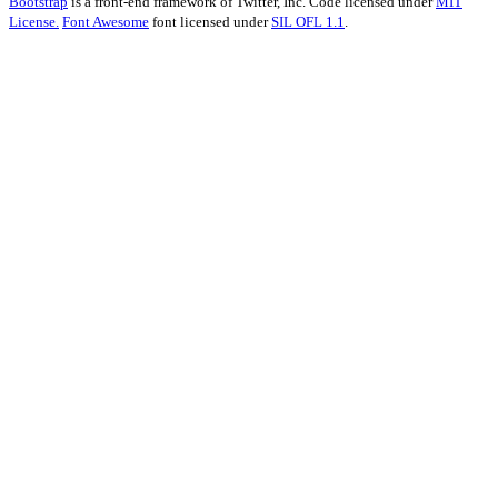
Bootstrap
is a front-end framework of Twitter, Inc. Code licensed under
MIT
License.
Font Awesome
font licensed under
SIL OFL 1.1
.