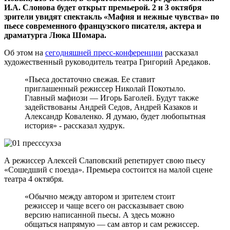
И.А. Слонова будет открыт премьерой. 2 и 3 октября
зрители увидят спектакль «Мафия и нежные чувства» по
пьесе современного французского писателя, актера и
драматурга Люка Шомара.
Об этом на
сегодняшней пресс-конференции
рассказал
художественный руководитель театра Григорий Аредаков.
«Пьеса достаточно свежая. Ее ставит
приглашенный режиссер Николай Покотыло.
Главный мафиози — Игорь Баголей. Будут также
задействованы Андрей Седов, Андрей Казаков и
Александр Коваленко. Я думаю, будет любопытная
история» - рассказал худрук.
А режиссер Алексей Слаповский репетирует свою пьесу
«Сошедший с поезда». Премьера состоится на малой сцене
театра 4 октября.
«Обычно между автором и зрителем стоит
режиссер и чаще всего он рассказывает свою
версию написанной пьесы. А здесь можно
общаться напрямую — сам автор и сам режиссер.