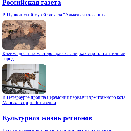
Российская газета
В Пушкинский музей заехала "Алмазная колесница"
Клейма древних мастеров рассказали, как строили античный
город
В Петербурге прошла церемония передачи эрмитажного кота
Манежа в цирк Чинизелли
Культурная жизнь регионов
Просветительский цикл «Традиции русского письма»