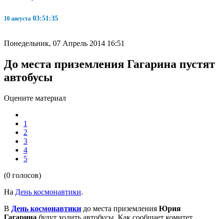
03:51:35
10 августа
Понедельник, 07 Апрель 2014 16:51
До места приземления Гагарина пустят
автобусы
Оцените материал
1
2
3
4
5
(0 голосов)
На
День космонавтики
.
В
День космонавтики
до места приземления
Юрия
Гагарина
будут ходить автобусы. Как сообщает комитет