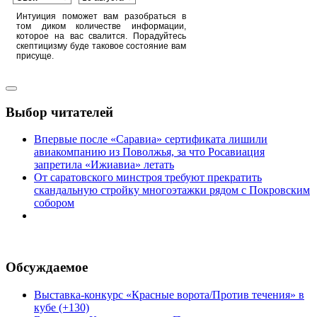
Интуиция поможет вам разобраться в
том диком количестве информации,
которое на вас свалится. Порадуйтесь
скептицизму буде таковое состояние вам
присуще.
Выбор читателей
Впервые после «Саравиа» сертификата лишили
авиакомпанию из Поволжья, за что Росавиация
запретила «Ижиавиа» летать
От саратовского минстроя требуют прекратить
скандальную стройку многоэтажки рядом с Покровским
собором
Обсуждаемое
Выставка-конкурс «Красные ворота/Против течения» в
кубе (+130)