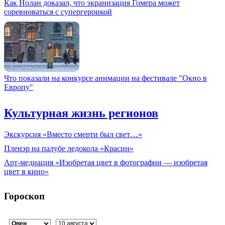
Как Нолан доказал, что экранизация Гомера может
соревноваться с супергероикой
Что показали на конкурсе анимации на фестивале "Окно в
Европу"
Культурная жизнь регионов
Экскурсия «Вместо смерти был свет…»
Пленэр на палубе ледокола «Красин»
Арт-медиация «Изобретая цвет в фотографии — изобретая
цвет в кино»
Гороскоп