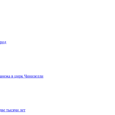
ород
анежа в цирк Чинизелли
две тысячи лет