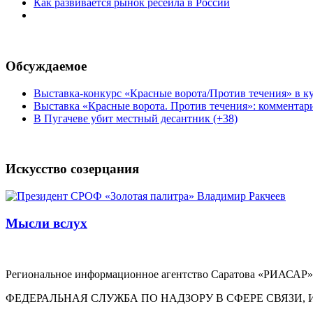
Как развивается рынок ресейла в России
Обсуждаемое
Выставка-конкурс «Красные ворота/Против течения» в ку
Выставка «Красные ворота. Против течения»: комментар
В Пугачеве убит местный десантник (+38)
Искусство созерцания
Мысли вслух
Региональное информационное агентство Саратова «РИАСАР».
ФЕДЕРАЛЬНАЯ СЛУЖБА ПО НАДЗОРУ В СФЕРЕ СВЯЗ