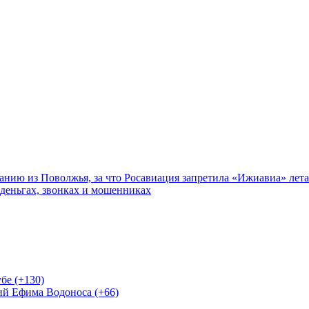
нию из Поволжья, за что Росавиация запретила «Ижиавиа» лета
 деньгах, звонках и мошенниках
бе (+130)
ий Ефима Водоноса (+66)