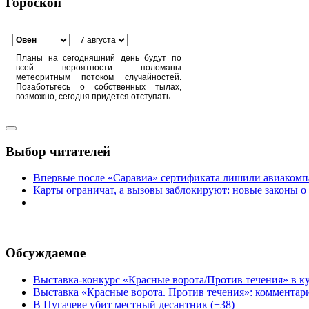
Гороскоп
Планы на сегодняшний день будут по
всей вероятности поломаны
метеоритным потоком случайностей.
Позаботьтесь о собственных тылах,
возможно, сегодня придется отступать.
Выбор читателей
Впервые после «Саравиа» сертификата лишили авиакомпа
Карты ограничат, а вызовы заблокируют: новые законы о
Обсуждаемое
Выставка-конкурс «Красные ворота/Против течения» в ку
Выставка «Красные ворота. Против течения»: комментар
В Пугачеве убит местный десантник (+38)