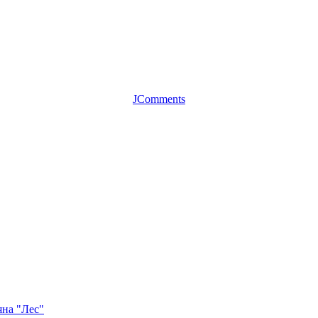
JComments
яна "Лес"