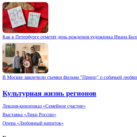
Как в Петербурге отметят день рождения художника Ивана Би
В Москве закончили съемки фильма "Принц" о собачьей любви
Культурная жизнь регионов
Лекция-кинопоказ «Семейное счастие»
Выставка «Лики России»
Опера «Любовный напиток»