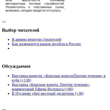
всей вероятности поломаны
метеоритным потоком случайностей.
Позаботьтесь о собственных тылах,
возможно, сегодня придется отступать.
Выбор читателей
В армию вернули строителей
Как развивается рынок ресейла в России
Обсуждаемое
Выставка-конкурс «Красные ворота/Против течения» в
кубе (+130)
Выставка «Красные ворота. Против течения»:
комментарий Ефима Водоноса (+66)
В Пугачеве убит местный десантник (+38)