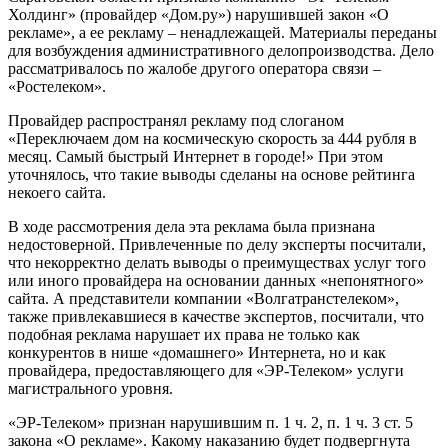
Холдинг» (провайдер «Дом.ру») нарушившей закон «О
рекламе», а ее рекламу – ненадлежащей. Материалы переданы
для возбуждения административного делопроизводства. Дело
рассматривалось по жалобе другого оператора связи –
«Ростелеком».
Провайдер распространял рекламу под слоганом
«Переключаем дом на космическую скорость за 444 рубля в
месяц. Самый быстрый Интернет в городе!» При этом
уточнялось, что такие выводы сделаны на основе рейтинга
некоего сайта.
В ходе рассмотрения дела эта реклама была признана
недостоверной. Привлеченные по делу эксперты посчитали,
что некорректно делать выводы о преимуществах услуг того
или иного провайдера на основании данных «непонятного»
сайта. А представители компании «Волгатранстелеком»,
также привлекавшиеся в качестве экспертов, посчитали, что
подобная реклама нарушает их права не только как
конкурентов в нише «домашнего» Интернета, но и как
провайдера, предоставляющего для «ЭР-Телеком» услуги
магистрального уровня.
«ЭР-Телеком» признан нарушившим п. 1 ч. 2, п. 1 ч. 3 ст. 5
закона «О рекламе». Какому наказанию будет подвергнута