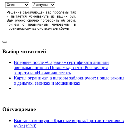
Решение занимающей вас проблемы так
и пытается ускользнуть из ваших рук.
Вам нужно срочно поговорить об этом,
причем с правильным человеком, в
противном случае оно все-таки сбежит.
Выбор читателей
Впервые после «Саравиа» сертификата лишили
авиакомпанию из Поволжья, за что Росавиация
запретила «Ижиавиа» летать
Карты ограничат, а вызовы заблокируют: новые законы
о деньгах, звонках и мошенниках
Обсуждаемое
Выставка-конкурс «Красные ворота/Против течения» в
кубе (+130)