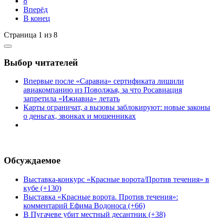
8
Вперёд
В конец
Страница 1 из 8
Выбор читателей
Впервые после «Саравиа» сертификата лишили
авиакомпанию из Поволжья, за что Росавиация
запретила «Ижиавиа» летать
Карты ограничат, а вызовы заблокируют: новые законы
о деньгах, звонках и мошенниках
Обсуждаемое
Выставка-конкурс «Красные ворота/Против течения» в
кубе (+130)
Выставка «Красные ворота. Против течения»:
комментарий Ефима Водоноса (+66)
В Пугачеве убит местный десантник (+38)