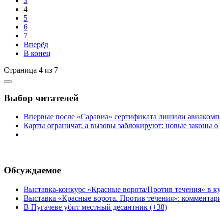
3
4
5
6
7
Вперёд
В конец
Страница 4 из 7
Выбор читателей
Впервые после «Саравиа» сертификата лишили авиакомпа
Карты ограничат, а вызовы заблокируют: новые законы о
Обсуждаемое
Выставка-конкурс «Красные ворота/Против течения» в ку
Выставка «Красные ворота. Против течения»: комментар
В Пугачеве убит местный десантник (+38)