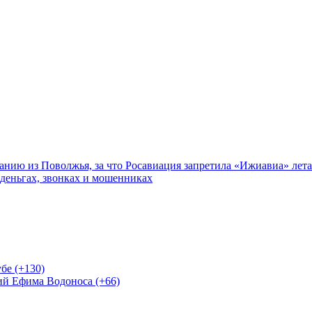
нию из Поволжья, за что Росавиация запретила «Ижиавиа» лета
 деньгах, звонках и мошенниках
бе (+130)
ий Ефима Водоноса (+66)