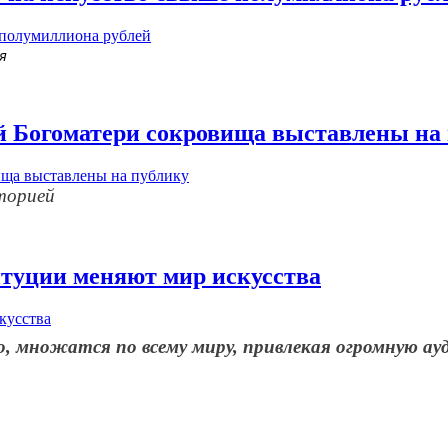
я
й Богоматери сокровища выставлены на
торией
туции меняют мир искусства
, множатся по всему миру, привлекая огромную а