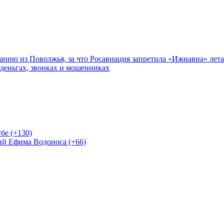
нию из Поволжья, за что Росавиация запретила «Ижиавиа» лета
 деньгах, звонках и мошенниках
бе (+130)
ий Ефима Водоноса (+66)