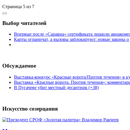
Страница 5 из 7
Выбор читателей
Впервые после «Саравиа» сертификата лишили авиакомпа
Карты ограничат, а вызовы заблокируют: новые законы о
Обсуждаемое
Выставка-конкурс «Красные ворота/Против течения» в ку
Выставка «Красные ворота. Против течения»: комментар
В Пугачеве убит местный десантник (+38)
Искусство созерцания