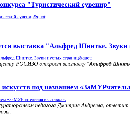
конкурса "Туристический сувенир"
ется выставка "Альфред Шнитке. Звуки
 центр
РОСИЗО
откроет выставку "
Альфред Шнит
та искусств под названием «ЗаМУРчатель
кураторством педагога Дмитрия Андреева, ответит н
разы.